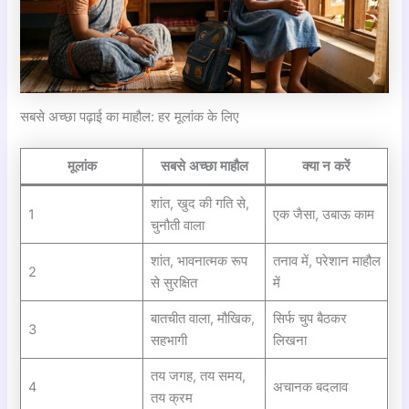
सबसे अच्छा पढ़ाई का माहौल: हर मूलांक के लिए
मूलांक
सबसे अच्छा माहौल
क्या न करें
शांत, खुद की गति से,
1
एक जैसा, उबाऊ काम
चुनौती वाला
शांत, भावनात्मक रूप
तनाव में, परेशान माहौल
2
से सुरक्षित
में
बातचीत वाला, मौखिक,
सिर्फ चुप बैठकर
3
सहभागी
लिखना
तय जगह, तय समय,
4
अचानक बदलाव
तय क्रम