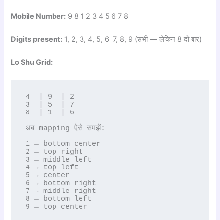
Mobile Number:
9 8 1 2 3 4 5 6 7 8
Digits present:
1, 2, 3, 4, 5, 6, 7, 8, 9 (सभी — लेकिन 8 दो बार)
Lo Shu Grid:
4  | 9  | 2

3  | 5  | 7

8  | 1  | 6

अब mapping ऐसे समझें:

1 → bottom center

2 → top right

3 → middle left

4 → top left

5 → center

6 → bottom right

7 → middle right

8 → bottom left

9 → top center