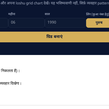
 और अपना loshu grid chart देखें। यह भविष्यवाणी नहीं, सिर्फ़ व्यवहार patter
महीना
साल
लिंग (कुआ नंबर हेतु
पुरुष
ग्रिड बनाएं
।
ग निकलता है)।
व्यवहार दिखेगा।
।