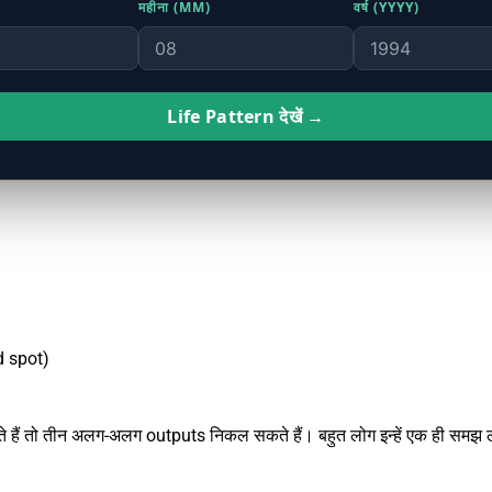
महीना (MM)
वर्ष (YYYY)
Life Pattern देखें →
d spot)
 हैं तो तीन अलग-अलग outputs निकल सकते हैं। बहुत लोग इन्हें एक ही सम